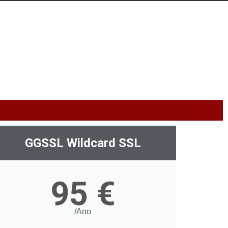
GGSSL Wildcard SSL
95 €
/Ano