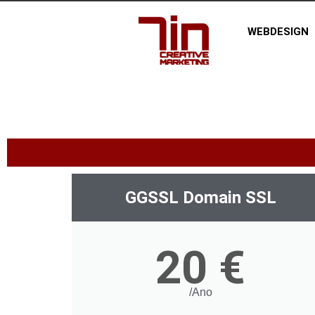
WEBDESIGN
GGSSL Domain SSL
20 €
/Ano